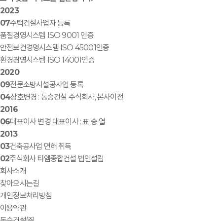
2023
07
주택건설사업자 등록
품질경영시스템 ISO 9001 인증
안전보건경영시스템 ISO 45001인증
환경경영시스템 ISO 14001인증
2020
09
전문소방시설공사업 등록
04
상호변경 : 동승건설 주식회사, 본사이전
2016
06
대표이사 변경 대표이사 : 표 승 열
2013
03
건축공사업 면허 취득
02
주식회사 티엠종합건설 법인설립
회사소개
찾아오시는길
개인정보처리방침
이용약관
동승건설㈜