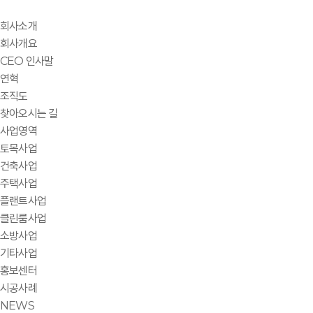
회사소개
회사개요
CEO 인사말
연혁
조직도
찾아오시는 길
사업영역
토목사업
건축사업
주택사업
플랜트사업
클린룸사업
소방사업
기타사업
홍보센터
시공사례
NEWS